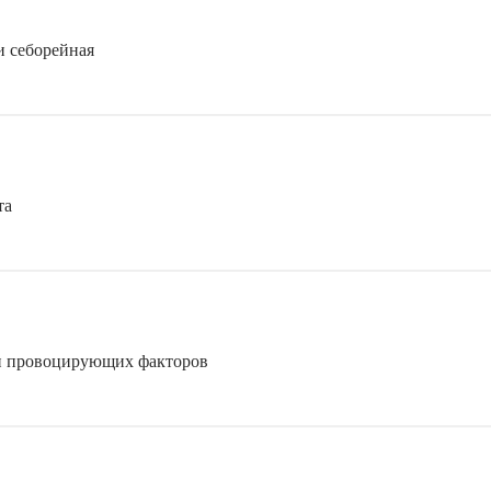
и себорейная
та
 и провоцирующих факторов