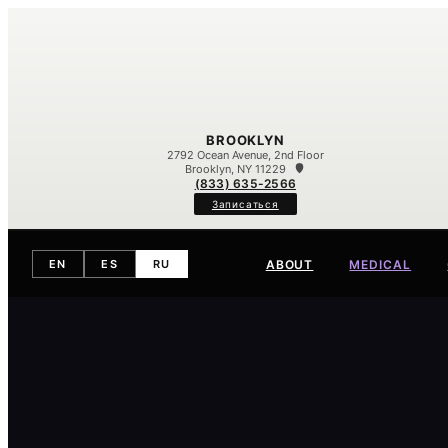
BROOKLYN
2792 Ocean Avenue, 2nd Floor
Brooklyn, NY 11229
(833) 635-2566
Записаться
ABOUT
MEDICAL
EN
ES
RU
Meet Our Team
Our Difference
Contact
Eczema