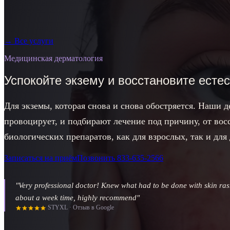
→
Все услуги
Медицинская дерматология
Успокойте экзему и восстановите есте
Для экземы, которая снова и снова обостряется. Наши д
провоцирует, и подбирают лечение под причину, от вос
биологических препаратов, как для взрослых, так и для 
Записаться на приём
Позвонить
833-635-2566
"
Very professional doctor! Knew what had to be done with skin ras
about a week time, highly recommend
"
STYXL
·
Отзыв в Google