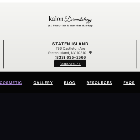
STATEN ISLAND
796 Castleton Ave
Staten Island, NY 10310
(833) 635-2566
Записаться
COSMETIC
GALLERY
BLOG
RESOURCES
FAQS