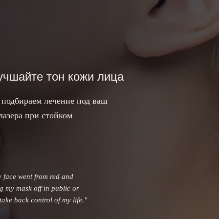
учшайте тон кожи лица
 подбираем лечение под ваш
лазера при стойком
y face went from red and
g my mask off in public or
ake back control of my life.
"