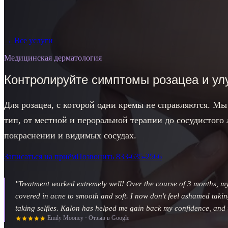
→
Все услуги
Медицинская дерматология
Контролируйте симптомы розацеа и ул
Для розацеа, с которой одни кремы не справляются. Мы
тип, от местной и пероральной терапии до сосудистого 
покраснении и видимых сосудах.
Записаться на приём
Позвонить
833-635-2566
"
Treatment worked extremely well! Over the course of 3 months, m
covered in acne to smooth and soft. I now don't feel ashamed takin
taking selfies. Kalon has helped me gain back my confidence, and t
Emily Mooney
·
Отзыв в Google