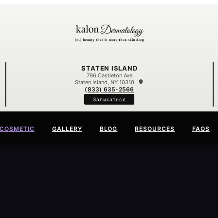
STATEN ISLAND
796 Castleton Ave
Staten Island, NY 10310
(833) 635-2566
Записаться
COSMETIC
GALLERY
BLOG
RESOURCES
FAQS