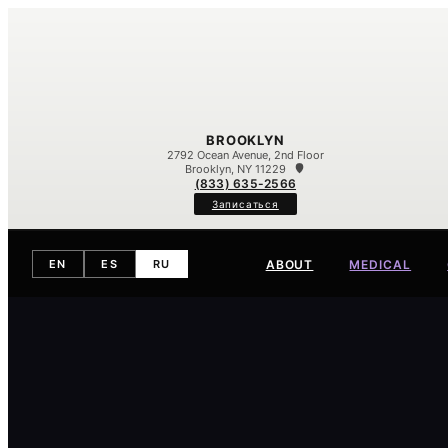
BROOKLYN
2792 Ocean Avenue, 2nd Floor
Brooklyn, NY 11229
(833) 635-2566
Записаться
ABOUT
MEDICAL
EN
ES
RU
Meet Our Team
Our Difference
Contact
Eczema