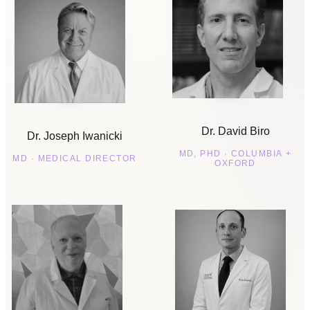
Dr. David Biro
Dr. Joseph Iwanicki
MD, PHD · COLUMBIA +
MD · MEDICAL DIRECTOR
OXFORD