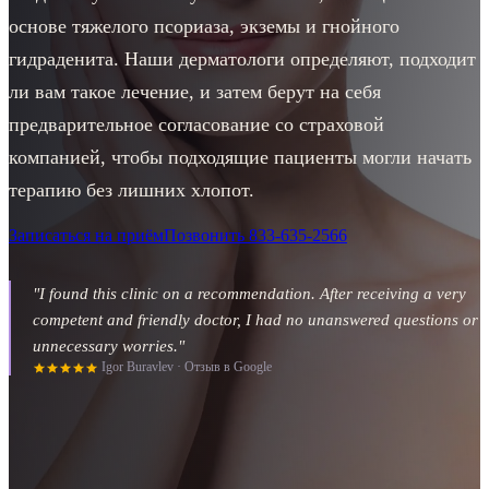
основе тяжелого псориаза, экземы и гнойного
гидраденита. Наши дерматологи определяют, подходит
ли вам такое лечение, и затем берут на себя
предварительное согласование со страховой
компанией, чтобы подходящие пациенты могли начать
терапию без лишних хлопот.
Записаться на приём
Позвонить
833-635-2566
"
I found this clinic on a recommendation. After receiving a very
competent and friendly doctor, I had no unanswered questions or
unnecessary worries.
"
Igor Buravlev
·
Отзыв в Google