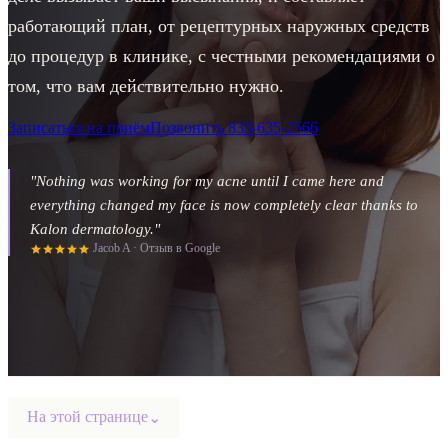
работающий план, от рецептурных наружных средств
до процедур в клинике, с честными рекомендациями о
том, что вам действительно нужно.
Записаться на приём
Позвонить
833-635-2566
"
Nothing was working for my acne until I came here and
everything changed my face is now completely clear thanks to
Kalon dermatology.
"
Jacob A
·
Отзыв в Google
На этой странице
⌄