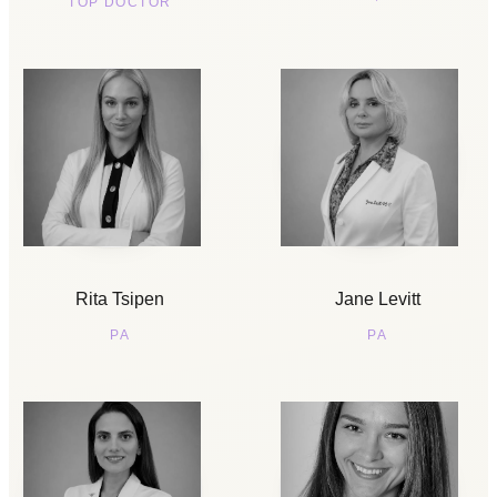
TOP DOCTOR
Rita Tsipen
Jane Levitt
PA
PA