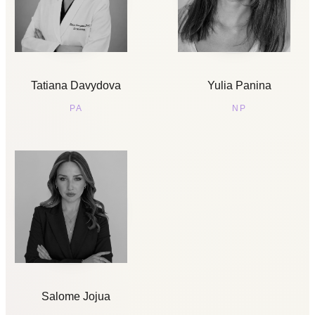
Tatiana Davydova
Yulia Panina
PA
NP
Salome Jojua