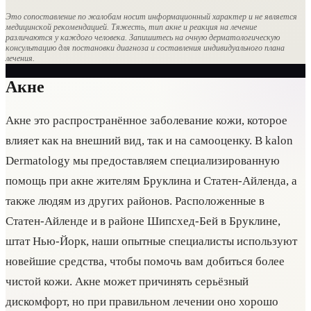
Это сопоставление по жалобам носит информационный характер и не является
медицинской рекомендацией. Тяжесть, тип акне и реакция на лечение
различаются у каждого человека. Запишитесь на очную дерматологическую
консультацию для постановки диагноза и составления индивидуального плана
лечения.
Акне
Акне это распространённое заболевание кожи, которое
влияет как на внешний вид, так и на самооценку. В kalon
Dermatology мы предоставляем специализированную
помощь при акне жителям Бруклина и Статен-Айленда, а
также людям из других районов. Расположенные в
Статен-Айленде и в районе Шипсхед-Бей в Бруклине,
штат Нью-Йорк, наши опытные специалисты используют
новейшие средства, чтобы помочь вам добиться более
чистой кожи. Акне может причинять серьёзный
дискомфорт, но при правильном лечении оно хорошо