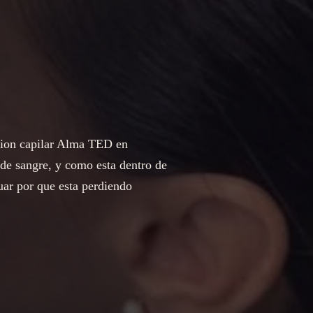
acion capilar Alma TED en
 de sangre, y como esta dentro de
uar por que esta perdiendo