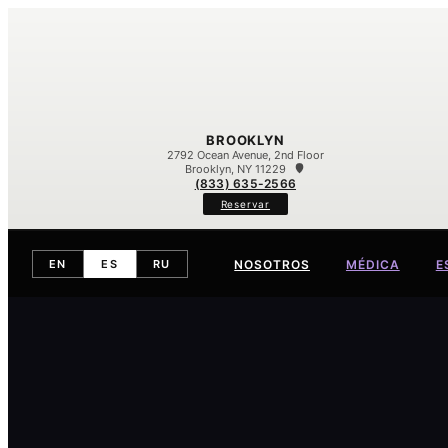
BROOKLYN
2792 Ocean Avenue, 2nd Floor
Brooklyn, NY 11229
(833) 635-2566
Reservar
NOSOTROS
MÉDICA
E
EN
ES
RU
Conoce al Equipo
Nuestra Diferencia
Contacto
Eccema