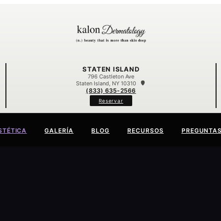
STATEN ISLAND
796 Castleton Ave
Staten Island, NY 10310
(833) 635-2566
Reservar
STÉTICA
GALERÍA
BLOG
RECURSOS
PREGUNTA