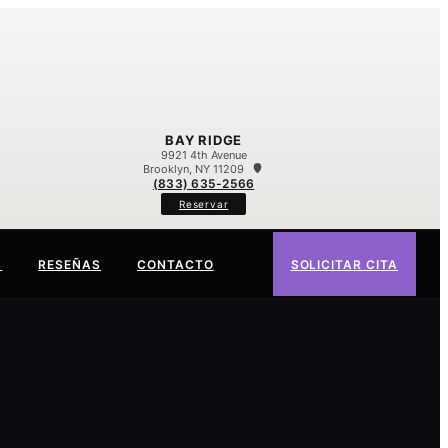
BAY RIDGE
9921 4th Avenue
Brooklyn, NY 11209
(833) 635-2566
Reservar
S
RESEÑAS
CONTACTO
SOLICITAR CITA