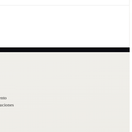
ento
luciones