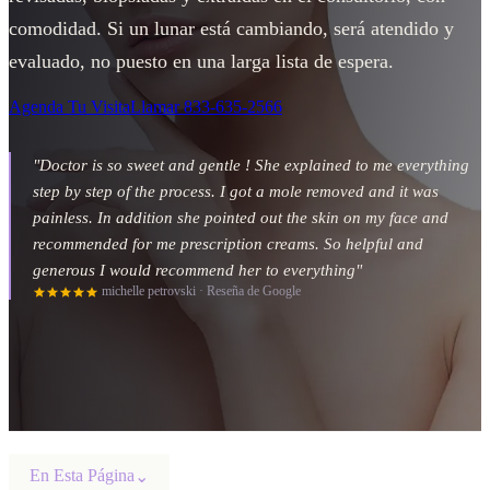
comodidad. Si un lunar está cambiando, será atendido y
evaluado, no puesto en una larga lista de espera.
Agenda Tu Visita
Llamar
833-635-2566
"
Doctor is so sweet and gentle ! She explained to me everything
step by step of the process. I got a mole removed and it was
painless. In addition she pointed out the skin on my face and
recommended for me prescription creams. So helpful and
generous I would recommend her to everything
"
michelle petrovski
·
Reseña de Google
En Esta Página
⌄