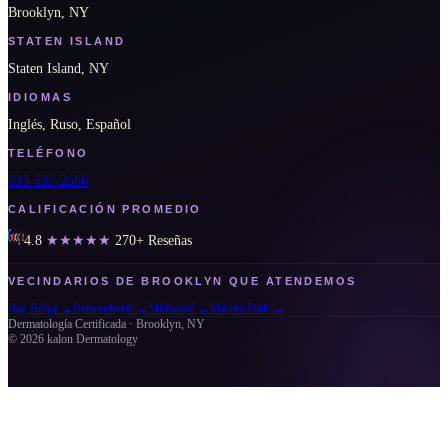
Brooklyn, NY
STATEN ISLAND
Staten Island, NY
IDIOMAS
Inglés, Ruso, Español
TELÉFONO
833-635-2566
CALIFICACIÓN PROMEDIO
4.8
★★★★★
270+
Reseñas
VECINDARIOS DE BROOKLYN QUE ATENDEMOS
Bay Ridge
→
Bensonhurst
→
Midwood
→
Marine Park
→
Dermatología Certificada · Brooklyn, NY
© 2026 kalon Dermatology