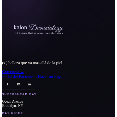
(s.) belleza que va más allá de la piel
Comenzar
→
Portal del Paciente
→
Hacer un Pago
→
f
IG
in
SHEEPSHEAD BAY
Ocean Avenue
Brooklyn, NY
BAY RIDGE