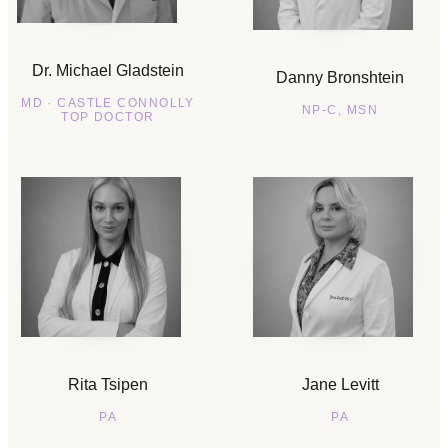
Dr. Michael Gladstein
Danny Bronshtein
MD · CASTLE CONNOLLY
NP-C, MSN
TOP DOCTOR
Rita Tsipen
Jane Levitt
PA
PA